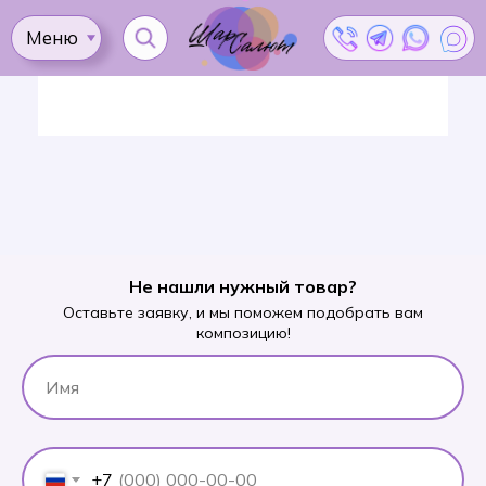
Назад в каталог
Меню
Ката
Доставка
Как
Контакты
Оплата
сделать
Акции
заказ?
Не нашли нужный товар?
Оставьте заявку, и мы поможем подобрать вам
композицию!
+7