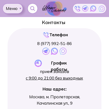
Меню
Ката
Контакты
Телефон
8 (977) 992-51-86
Доставка
Как
Контакты
Оплата
сделать
Акции
График
заказ?
работы
прием заказов
с 9:00 до 21:00 без выходных
Наш адрес:
Москва, м. Пролетарская,
Качалинская ул., 9
пункт самовывоза
Реквизиты:
ИП Кондакова Лариса
Ивановна
ИНН
770904542113
ОГРНИП 325774600141814