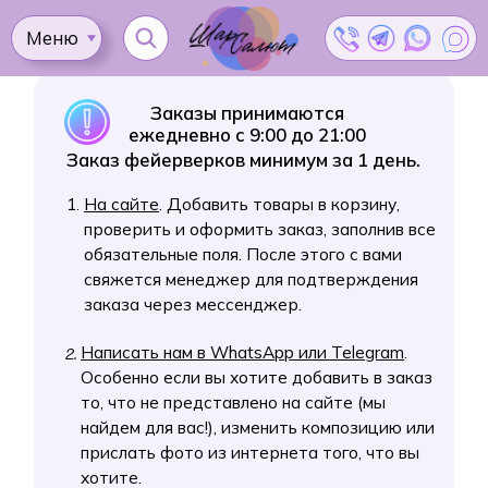
Как сделать
Меню
заказ?
Ката
Заказы принимаются
ежедневно с 9:00 до 21:00
Заказ фейерверков минимум за 1 день.
На сайте
. Добавить товары в корзину,
проверить и оформить заказ, заполнив все
Доставка
Как
обязательные поля. После этого с вами
Контакты
Оплата
сделать
Акции
свяжется менеджер для подтверждения
заказ?
заказа через мессенджер.
Написать нам в WhatsApp или Telegram
.
2.
Особенно если вы хотите добавить в заказ
то, что не представлено на сайте (мы
найдем для вас!), изменить композицию или
прислать фото из интернета того, что вы
хотите.
Позвонить по телефону
. Этот вариант
3.
удобен тем, кто точно знает, что хочет
заказать.