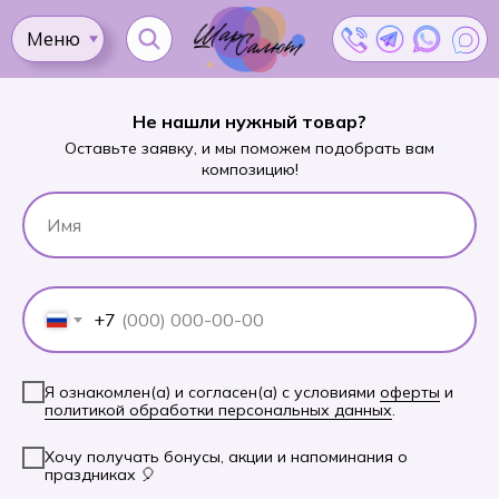
Назад в каталог
Меню
Ката
Не нашли нужный товар?
Оставьте заявку, и мы поможем подобрать вам
композицию!
Доставка
Как
Контакты
Оплата
сделать
Акции
заказ?
+7
Я ознакомлен(а) и согласен(а) с условиями
оферты
и
политикой обработки персональных данных
.
Хочу получать бонусы, акции и напоминания о
праздниках 🎈