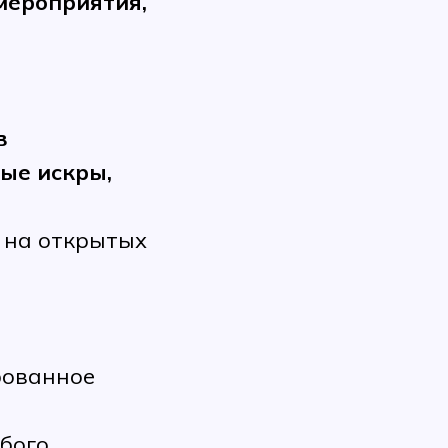
мероприятия,
в
ые искры,
 на открытых
рованное
бого