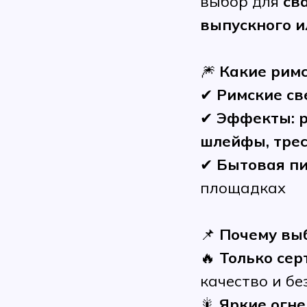
выбор для
св
выпускного и
🎆
Какие римс
✔
Римские св
✔
Эффекты: р
шлейфы, тре
✔
Бытовая п
площадках
📌
Почему вы
🔥
Только се
качество и б
🎇
Яркие огн