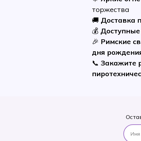
торжества
🚚
Доставка 
💰
Доступные
🎉
Римские св
дня рождения
📞
Закажите р
пиротехничес
Оста