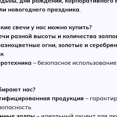
адьбы, дня рождения, корпоративного 
ли новогоднего праздника
.
кие свечи у нас можно купить?
ечи разной высоты и количества залпо
азноцветные огни, золотые и серебрян
ск
иротехника
– безопасное использование
бирают нас?
ртифицированная продукция
– гаранти
езопасность
енные залпы
– идеальный акцент для лю