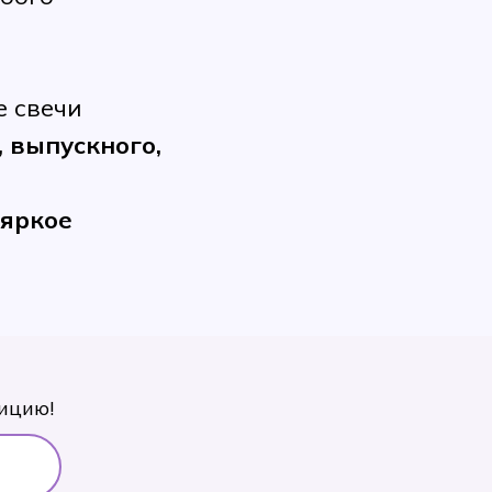
е свечи
 выпускного,
 яркое
ицию!