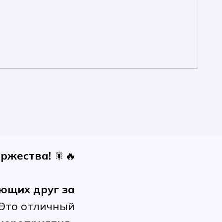
оржества!
🎇🔥
ющих друг за
 Это отличный