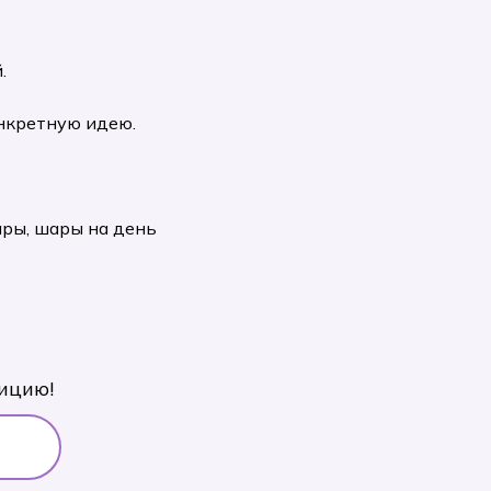
.
нкретную идею.
ары, шары на день
ицию!