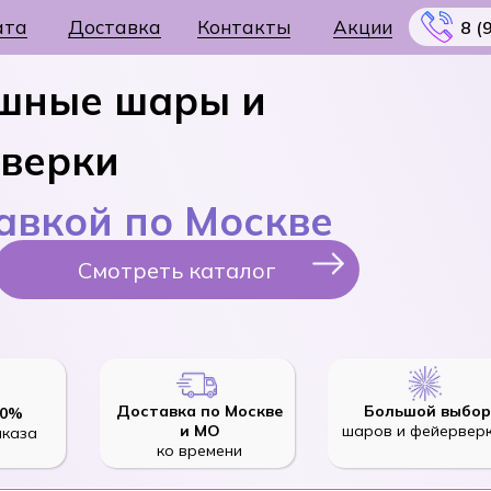
ата
Доставка
Контакты
Акции
8 (
шные шары и
верки
тавкой по Москве
Меню
Смотреть каталог
Доставка по Москве
Большой выбор
10%
и МО
шаров и фейервер
аказа
ко времени