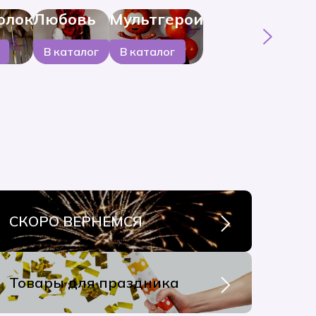
олок
Любовь
Мультгерои
В каталог
В каталог
СКОРО ВЕРНЕМСЯ
Товары для праздника