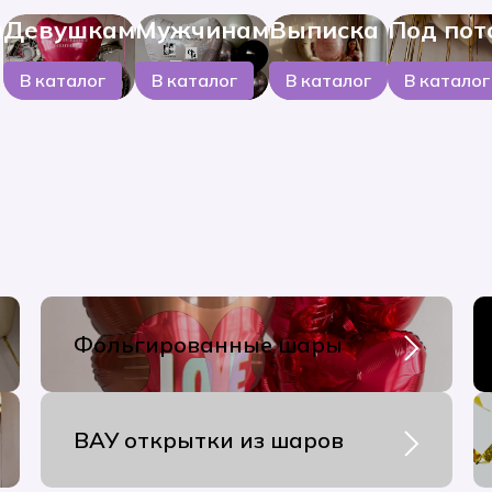
м
Девушкам
Мужчинам
Выписка
Под пот
В каталог
В каталог
В каталог
В каталог
Фольгированные шары
ВАУ открытки из шаров