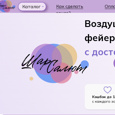
Как сделать
Опл
Каталог
заказ?
Возду
фейер
с дос
Кэшбэк до 
с каждого з