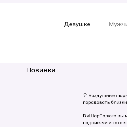
Девушке
Мужч
Новинки
🎈 Воздушные шары
порадовать близки
В «ШарСалют» вы м
надписями и готов