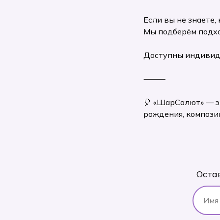
Если вы не знаете
Мы подберём подхо
Доступны индивиду
⸻
🎈 «ШарСалют» — э
рождения, компози
Оста