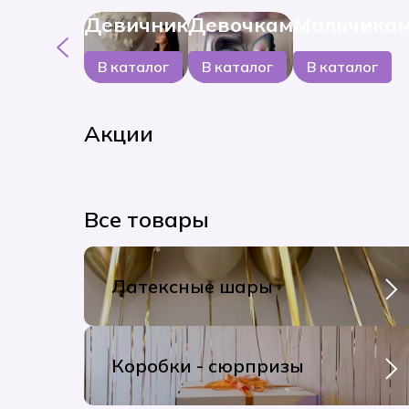
Девичник
Девочкам
Мальчика
В каталог
В каталог
В каталог
Акции
Все товары
Латексные шары
Коробки - сюрпризы