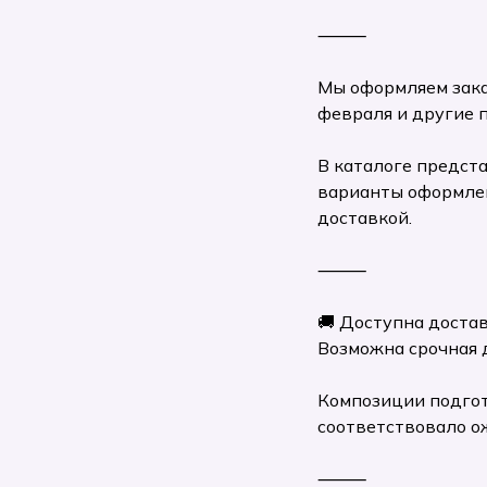
⸻
Мы оформляем заказ
февраля и другие 
В каталоге предст
варианты оформлен
доставкой.
⸻
🚚 Доступна достав
Возможна срочная 
Композиции подгот
соответствовало о
⸻