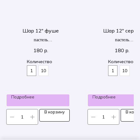
Шар 12" фуше
Шар 12" серы
пастель
пастель
30 см
30 см
180
р.
180
р.
Количество
Количество
1
10
1
10
Подробнее
Подробнее
В корзину
В корз