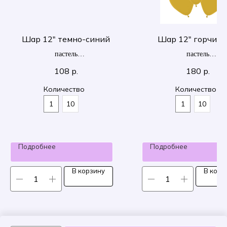
Шар 12" темно-синий
Шар 12" горчич
пастель
пастель
30 см
30 см
108
р.
180
р.
Количество
Количество
1
10
1
10
Подробнее
Подробнее
В корзину
В корз