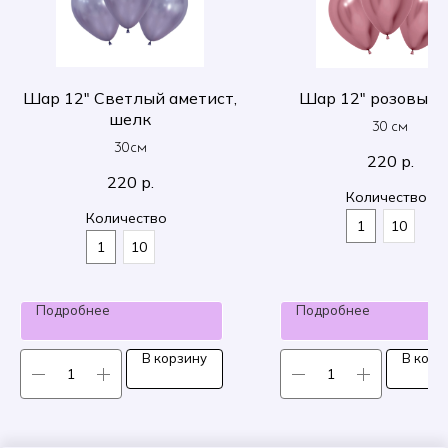
Шар 12" Светлый аметист,
Шар 12" розовый 
шелк
30 см
30см
220
р.
220
р.
Количество
Количество
1
10
1
10
Подробнее
Подробнее
В корзину
В корз