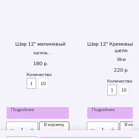
Шар 12" малиновый
Шар 12" Кремовый ж
шелк
пастель
30 см
30см
180
р.
220
р.
Количество
Количество
1
10
1
10
Подробнее
Подробнее
В корзину
В корз