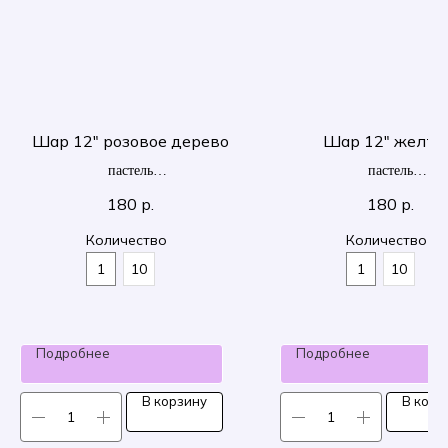
Шар 12" розовое дерево
Шар 12" желты
пастель
пастель
30 см
30 см
180
р.
180
р.
Количество
Количество
1
10
1
10
Подробнее
Подробнее
В корзину
В корз