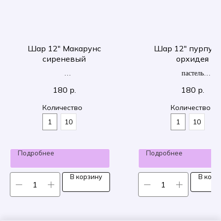
Шар 12" Макарунс
Шар 12" пурпур
сиреневый
орхидея
пастель
30 см
30 см
180
р.
180
р.
Количество
Количество
1
10
1
10
Подробнее
Подробнее
В корзину
В корз