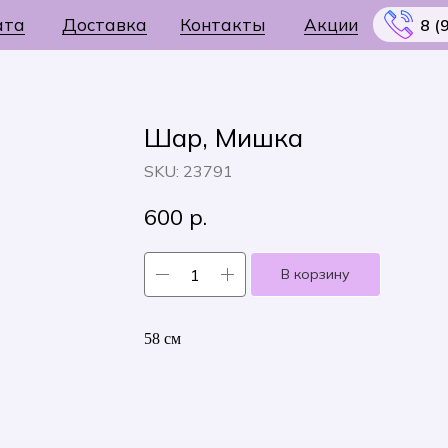
ата
Доставка
Контакты
Акции
8 (
Шар, Мишка
SKU:
23791
Меню
600
р.
В корзину
58 см