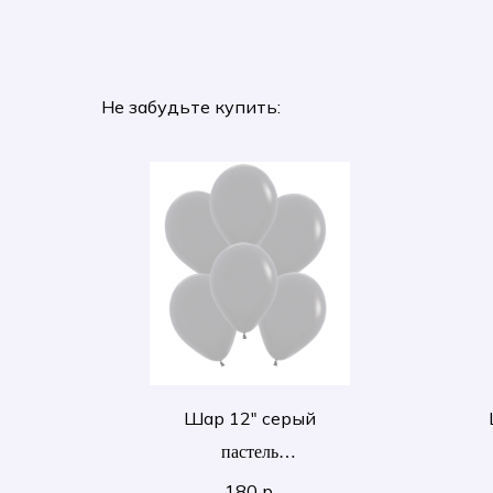
Не забудьте купить:
Шар 12" серый
пастель
30 см
180
р.