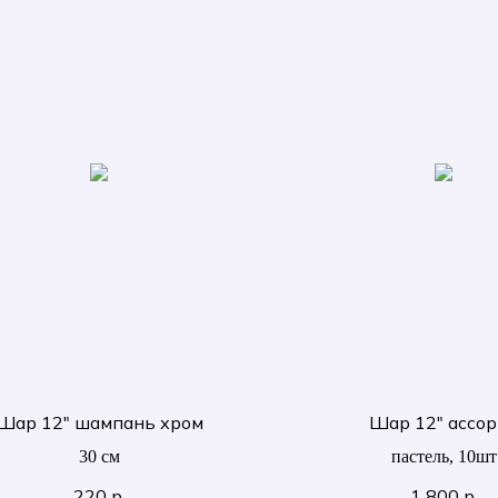
Шар 12" шампань хром
Шар 12" ассо
30 см
пастель, 10шт
30 см
220
р.
1 800
р.