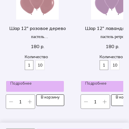
Шар 12" розовое дерево
Шар 12" лаванда 
пастель
пастель ретро
30 см
30 см
180
р.
180
р.
Количество
Количество
1
10
1
10
Подробнее
Подробнее
В корзину
В корз