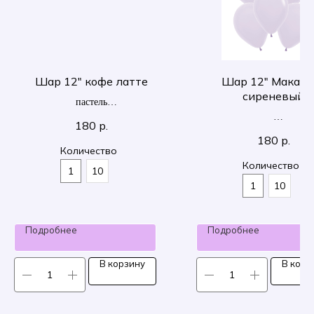
Шар 12" кофе латте
Шар 12" Макару
сиреневый
пастель
30 см
180
р.
30 см
180
р.
Количество
Количество
1
10
1
10
Подробнее
Подробнее
В корзину
В корз