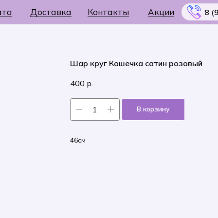
ата
Доставка
Контакты
Акции
8 (
Шар круг Кошечка сатин розовый
400
р.
Меню
В корзину
46см