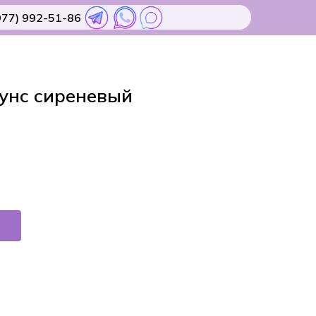
977) 992-51-86
унс сиреневый