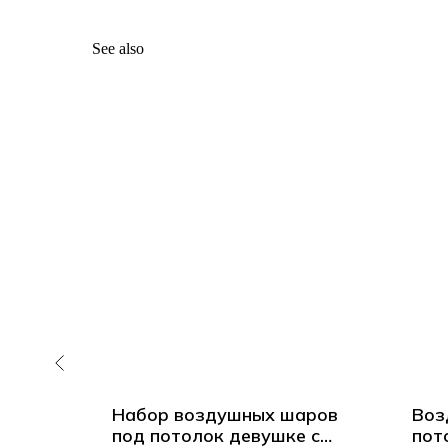
See also
д
Набор воздушных шаров
Воз
под потолок девушке с
пот