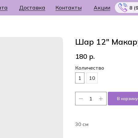
ата
Доставка
Контакты
Акции
8 (
Шар 12" Макар
180
р.
Меню
Количество
1
10
В корзину
30 см