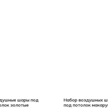
душные шары под
Набор воздушных ш
олок золотые
под потолок макару