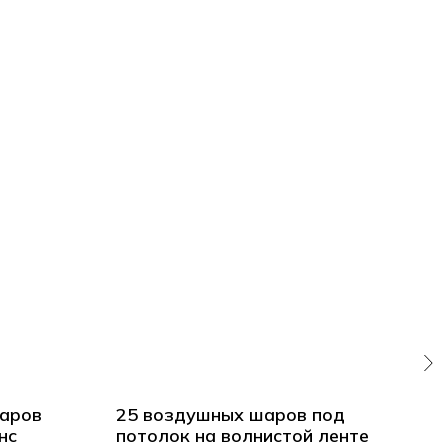
аров
25 воздушных шаров под
20 
нс
потолок на волнистой ленте
пот