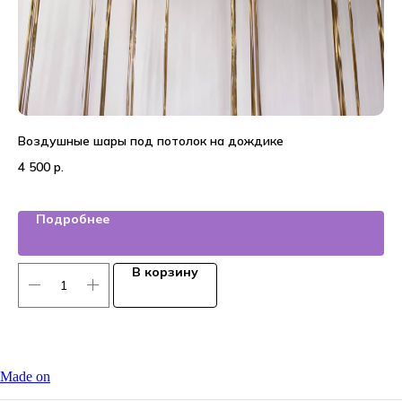
Воздушные шары под потолок на дождике
20
4 500
р.
4 
Подробнее
В корзину
Made on