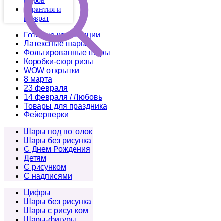
шаров
Гарантия и
возврат
Готовые композиции
Латексные шары
Фольгированные шары
Коробки-сюрпризы
WOW открытки
8 марта
23 февраля
14 февраля / Любовь
Товары для праздника
Фейерверки
Шары под потолок
Шары без рисунка
С Днем Рождения
Детям
С рисунком
С надписями
Цифры
Шары без рисунка
Шары с рисунком
Шары-фигуры