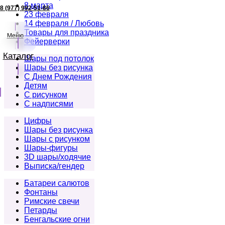
8 марта
8 (977) 992-51-86
23 февраля
14 февраля / Любовь
Товары для праздника
Меню
Фейерверки
Каталог
Шары под потолок
Шары без рисунка
С Днем Рождения
Детям
С рисунком
С надписями
Цифры
Шары без рисунка
Шары с рисунком
Шары-фигуры
3D шары/ходячие
Выписка/гендер
Батареи салютов
Фонтаны
Римские свечи
Петарды
Бенгальские огни