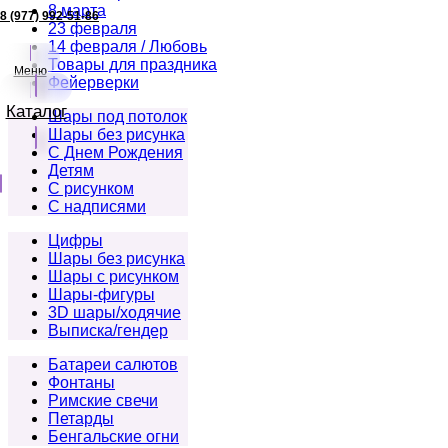
8 марта
8 (977) 992-51-86
23 февраля
14 февраля / Любовь
Товары для праздника
Меню
Фейерверки
Каталог
Шары под потолок
Шары без рисунка
С Днем Рождения
Детям
С рисунком
С надписями
Цифры
Шары без рисунка
Шары с рисунком
Шары-фигуры
3D шары/ходячие
Выписка/гендер
Батареи салютов
Фонтаны
Римские свечи
Петарды
Бенгальские огни