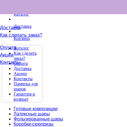
Каталог
Доставка
Доставка
Как сделать заказ?
Корзина
Оплата
Каталог
Как сделать
Акции
заказ?
Контакты
Оплата
Доставка
Акции
Контакты
Памятка для
шаров
Гарантия и
возврат
Готовые композиции
Латексные шары
Фольгированные шары
Коробки-сюрпризы