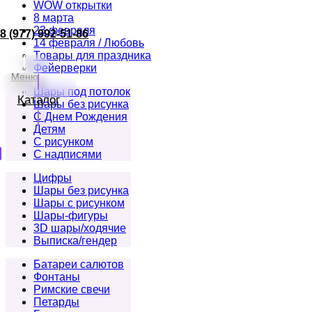
WOW открытки
8 марта
23 февраля
8 (977) 992-51-86
14 февраля / Любовь
Товары для праздника
Фейерверки
Меню
Шары под потолок
Каталог
Шары без рисунка
С Днем Рождения
Детям
С рисунком
С надписями
Цифры
Шары без рисунка
Шары с рисунком
Шары-фигуры
3D шары/ходячие
Выписка/гендер
Батареи салютов
Фонтаны
Римские свечи
Петарды