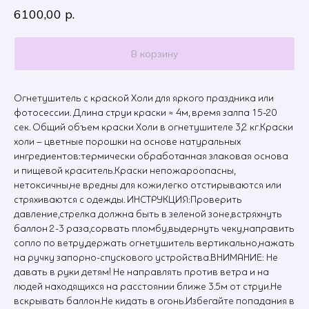
6100,00
р.
В корзину
Огнетушитель с краской Холи для яркого праздника или
фотосессии. Длина струи краски ≈ 4м, время залпа 15-20
сек. Общий объем краски Холи в огнетушителе 3,2 кг.Краски
холи – цветные порошки на основе натуральных
ингредиентов:термически обработанная злаковая основа
и пищевой краситель.Краски непожароопасны,
нетоксичны,не вредны для кожи,легко отстирываются или
стряхиваются с одежды. ИНСТРУКЦИЯ:Проверить
давление,стрелка должна быть в зеленой зоне,встряхнуть
баллон 2-3 раза,сорвать пломбу,выдернуть чеку,направить
сопло по ветру,держать огнетушитель вертикально,нажать
на ручку запорно-спускового устройства.ВНИМАНИЕ: Не
давать в руки детям! Не направлять против ветра и на
людей находящихся на расстоянии ближе 3.5м от струи.Не
вскрывать баллон.Не кидать в огонь.Избегайте попадания в