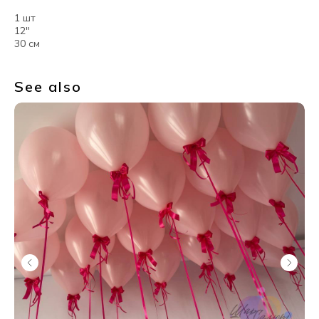
1 шт
12"
30 см
See also