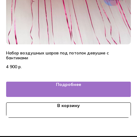
Набор воздушных шаров под потолок девушке с
Во
бантиками
4 
4 900
р.
Подробнее
В корзину