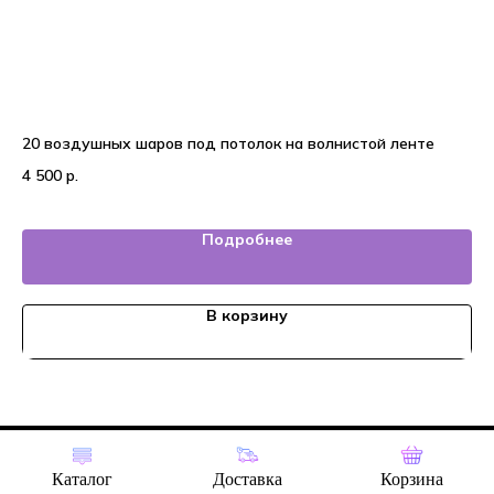
20 воздушных шаров под потолок на волнистой ленте
25
4 500
р.
6 
Подробнее
В корзину
Tilda
Made on
Каталог
Доставка
Корзина