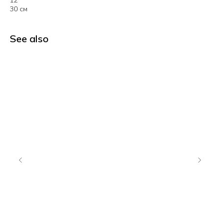
12"
30 см
See also