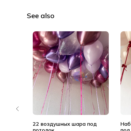
See also
аров
22 воздушных шара под
Наб
нс
потолок
под