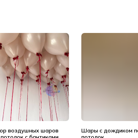
ор воздушных шаров
Шары с дождиком п
 потолок с бантиками
потолок