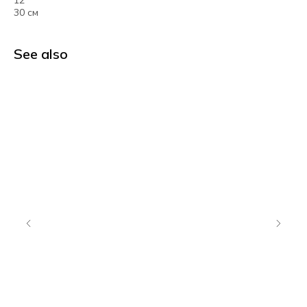
12"
30 см
See also