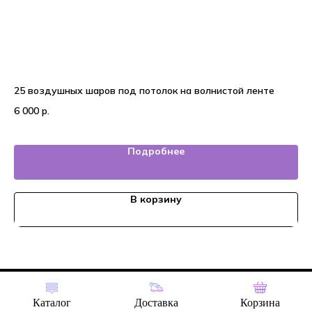
25 воздушных шаров под потолок на волнистой ленте
Ша
6 000
р.
2 
Подробнее
В корзину
Tilda
Made on
Каталог
Доставка
Корзина