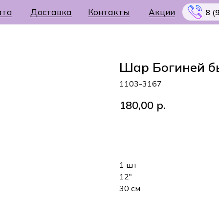
ата
Доставка
Контакты
Акции
8 (
Шар Богиней б
1103-3167
Меню
180,00
р.
В корзину
1 шт
12"
30 см