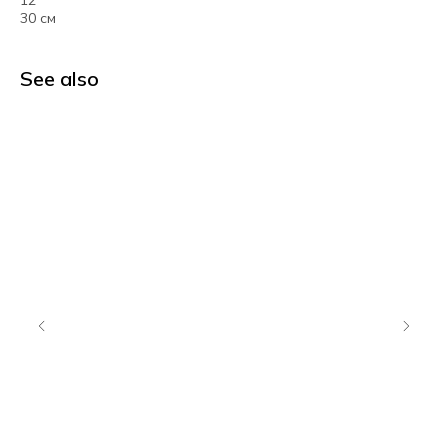
12"
30 см
See also