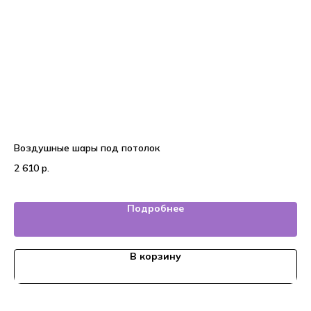
Воздушные шары под потолок
На
2 610
р.
4 
Подробнее
В корзину