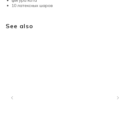
фигура кота
10 латексных шаров
See also