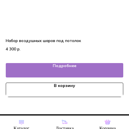
Набор воздушных шаров под потолок
На
4 300
р.
7 
Подробнее
В корзину
Tilda
Made on
Каталог
Доставка
Корзина