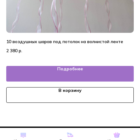
10 воздушных шаров под потолок на волнистой ленте
На
ба
2 380
р.
4 
Подробнее
В корзину
Tilda
Made on