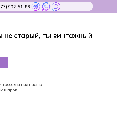
977) 992-51-86
ы не старый, ты винтажный
м тассел и надписью
ых шаров