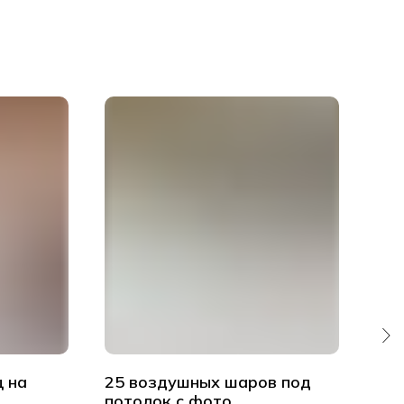
 на
25 воздушных шаров под
Ша
потолок с фото
пот