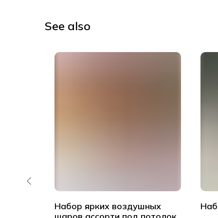
See also
д
Набор ярких воздушных
Наб
 для
шаров ассорти под потолок