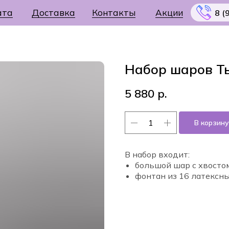
ата
Доставка
Контакты
Акции
8 (
Набор шаров Т
5 880
р.
Меню
В корзину
В набор входит:
большой шар с хвосто
фонтан из 16 латексн