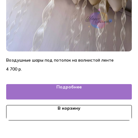
Воздушные шары под потолок на волнистой ленте
Во
4 700
р.
2 
Подробнее
В корзину