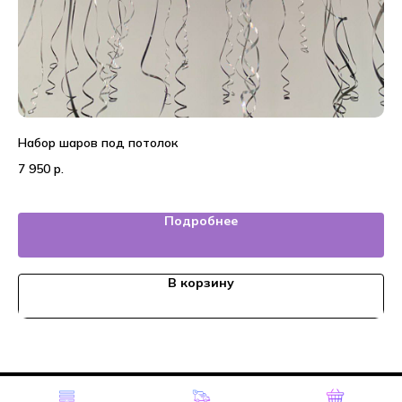
Набор шаров под потолок
10
7 950
р.
2 
Подробнее
В корзину