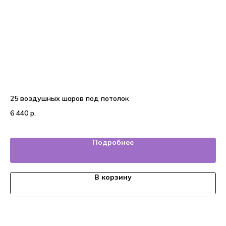
25 воздушных шаров под потолок
На
6 440
р.
2 
Подробнее
В корзину