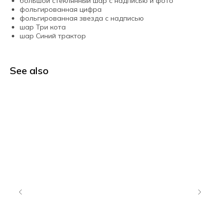
большой стеклянный шар с надписью и фото
фольгированная цифра
фольгированная звезда с надписью
шар Три кота
шар Синий трактор
See also