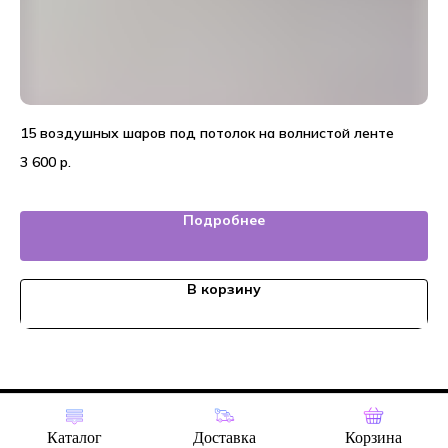
15 воздушных шаров под потолок на волнистой ленте
На
3 600
р.
4 
Подробнее
В корзину
Tilda
Made on
Каталог
Доставка
Корзина