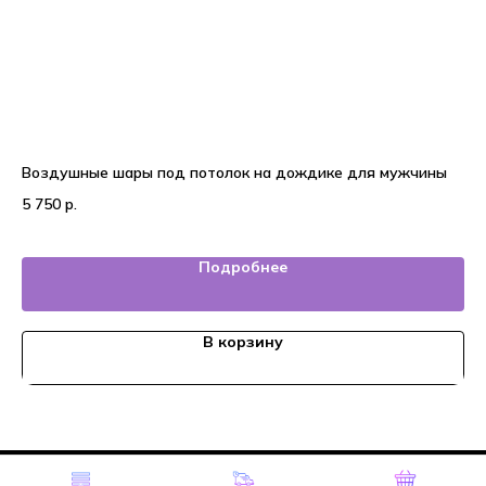
Воздушные шары под потолок на дождике для мужчины
20
5 750
р.
5 
Подробнее
В корзину