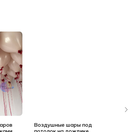
аров
Воздушные шары под
20 
иками
потолок на дождике
пот