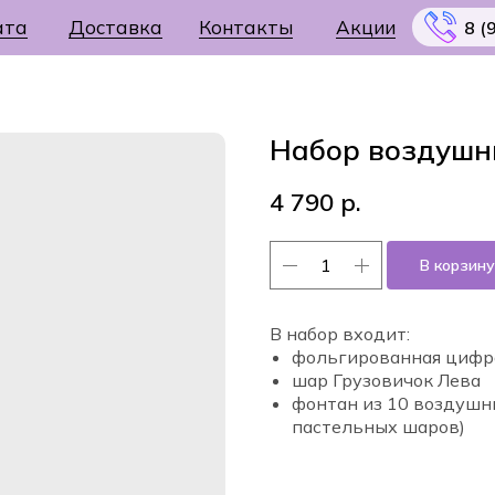
ата
Доставка
Контакты
Акции
8 (
Набор воздушн
4 790
р.
Меню
В корзину
В набор входит:
фольгированная цифр
шар Грузовичок Лева
фонтан из 10 воздушн
пастельных шаров)