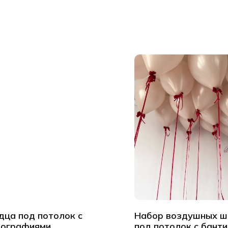
дца под потолок с
Набор воздушных ш
ографиями
под потолок с бант