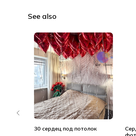
See also
од
30 сердец под потолок
Сер
фот