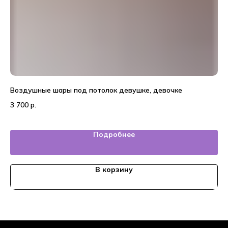
Воздушные шары под потолок девушке, девочке
20
3 700
р.
5 
Подробнее
В корзину