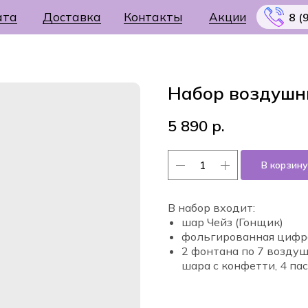
ата
Доставка
Контакты
Акции
8 (
Набор воздушн
5 890
р.
Меню
В корзину
В набор входит:
шар Чейз (Гонщик)
фольгированная цифр
2 фонтана по 7 воздуш
шара с конфетти, 4 па