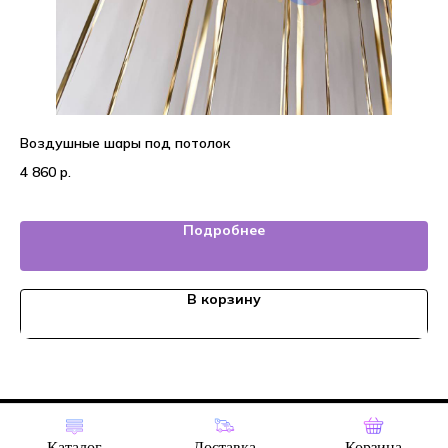
Воздушные шары под потолок
Во
4 860
р.
4 
Подробнее
В корзину
Tilda
Made on
Каталог
Доставка
Корзина