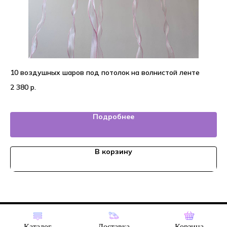
10 воздушных шаров под потолок на волнистой ленте
На
2 380
р.
7 
Подробнее
В корзину
Tilda
Made on
Каталог
Доставка
Корзина