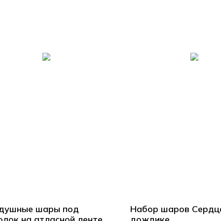
душные шары под
Набор шаров Сердц
олок на атласной ленте
дождике