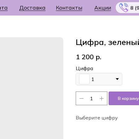
ата
Доставка
Контакты
Акции
8 (
Цифра, зелены
1 200
р.
Меню
Цифра
1
В корзину
Выберите цифру