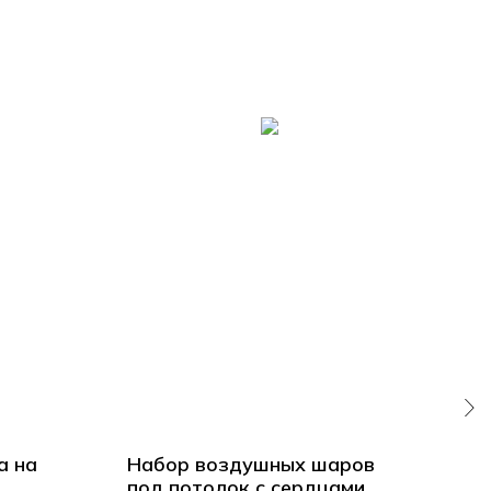
а на
Набор воздушных шаров
На
под потолок с сердцами
под