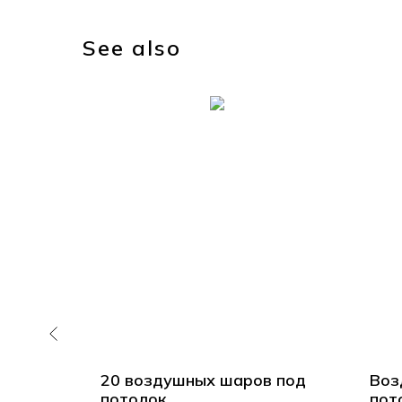
See also
 с
20 воздушных шаров под
Воз
потолок
пот