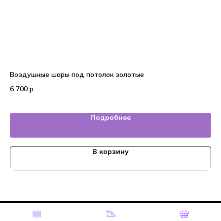
Воздушные шары под потолок золотые
Во
6 700
р.
6 
Подробнее
В корзину
Tilda
Made on