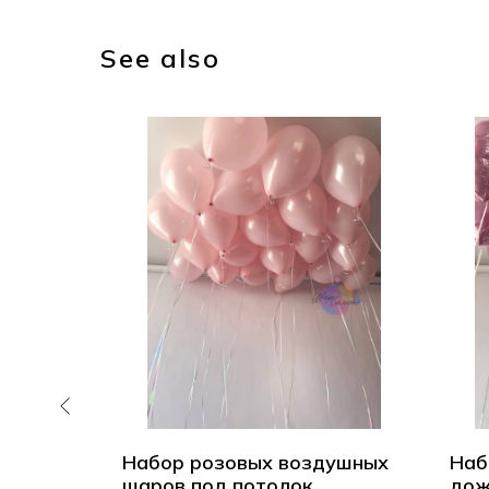
See also
д
Набор розовых воздушных
Наб
шаров под потолок
дож