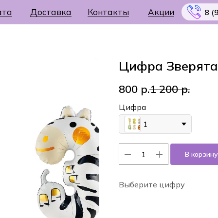
ата
Доставка
Контакты
Акции
8 (
Цифра Зверята
800
р.
1 200
р.
Меню
Цифра
1
В корзину
Выберите цифру