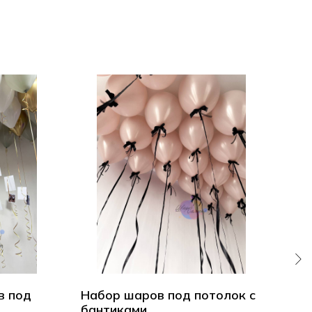
в под
Набор шаров под потолок с
Во
бантиками
пот