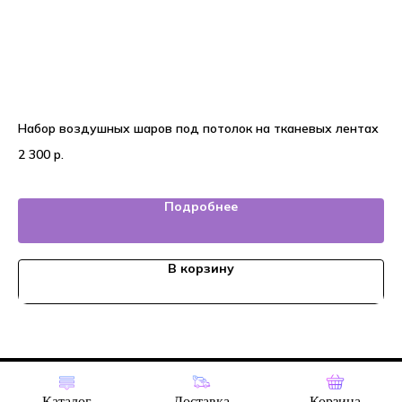
Набор воздушных шаров под потолок на тканевых лентах
20
2 300
р.
5 
Подробнее
В корзину
Tilda
Made on
Каталог
Доставка
Корзина