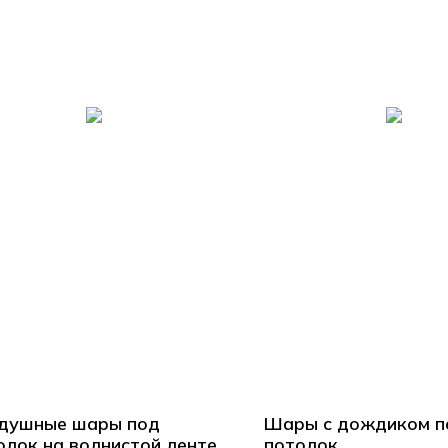
душные шары под
Шары с дождиком п
олок на волнистой ленте
потолок