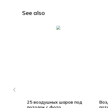
See also
аров
25 воздушных шаров под
Воз
нс
потолок с фото
пот