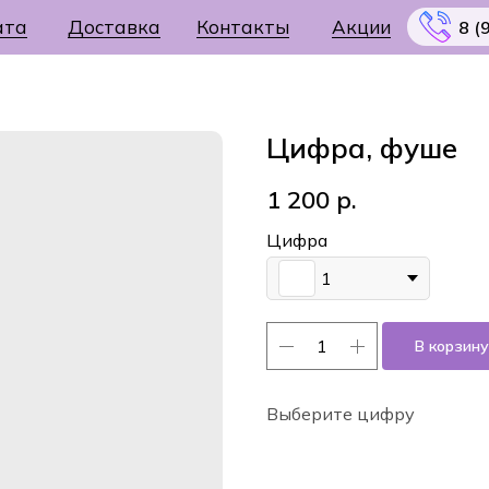
ата
Доставка
Контакты
Акции
8 (
Цифра, фуше
1 200
р.
Меню
Цифра
1
В корзину
Выберите цифру