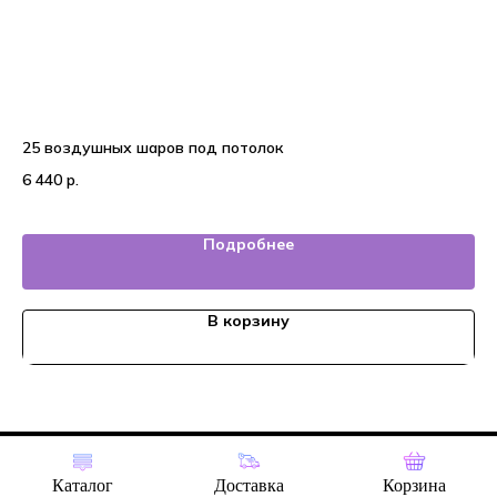
25 воздушных шаров под потолок
На
6 440
р.
7 
Подробнее
В корзину
Tilda
Made on
Каталог
Доставка
Корзина